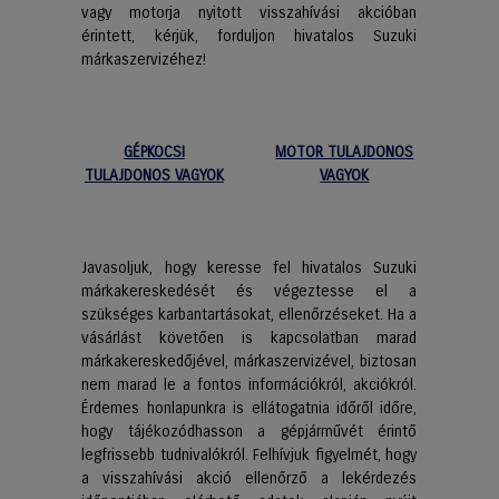
vagy motorja nyitott visszahívási akcióban
érintett, kérjük, forduljon hivatalos Suzuki
márkaszervizéhez!
GÉPKOCSI
MOTOR TULAJDONOS
TULAJDONOS VAGYOK
VAGYOK
Javasoljuk, hogy keresse fel hivatalos Suzuki
márkakereskedését és végeztesse el a
szükséges karbantartásokat, ellenőrzéseket. Ha a
vásárlást követően is kapcsolatban marad
márkakereskedőjével, márkaszervizével, biztosan
nem marad le a fontos információkról, akciókról.
Érdemes honlapunkra is ellátogatnia időről időre,
hogy tájékozódhasson a gépjárművét érintő
legfrissebb tudnivalókról. Felhívjuk figyelmét, hogy
a visszahívási akció ellenőrző a lekérdezés