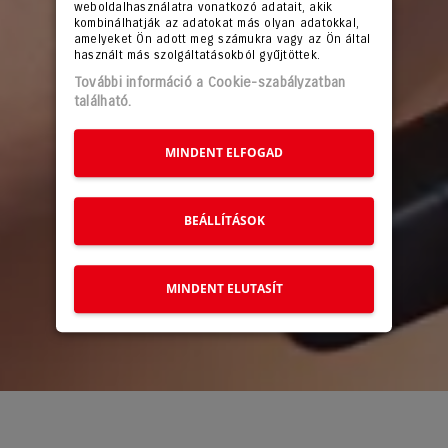
weboldalhasználatra vonatkozó adatait, akik
kombinálhatják az adatokat más olyan adatokkal,
amelyeket Ön adott meg számukra vagy az Ön által
használt más szolgáltatásokból gyűjtöttek.
További információ a Cookie-szabályzatban
található.
MINDENT ELFOGAD
BEÁLLÍTÁSOK
MINDENT ELUTASÍT