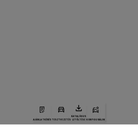
KATALÓGUS
AJÁNLATKÉRÉS
TESZTVEZETÉS
LETÖLTÉSE
KONFIGURÁLOK