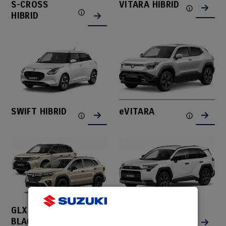
S-CROSS
VITARA HIBRID
HIBRID
SWIFT HIBRID
eVITARA
GLX URBAN
ACROSS PLUG-
BLACK
IN HYBRID