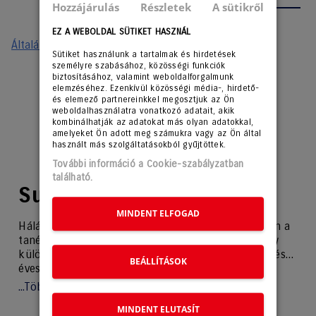
Hozzájárulás
Részletek
A sütikről
EZ A WEBOLDAL SÜTIKET HASZNÁL
Általános Szerződési Feltételek
*
Sütiket használunk a tartalmak és hirdetések
személyre szabásához, közösségi funkciók
biztosításához, valamint weboldalforgalmunk
elemzéséhez. Ezenkívül közösségi média-, hirdető-
és elemező partnereinkkel megosztjuk az Ön
weboldalhasználatra vonatkozó adatait, akik
kombinálhatják az adatokat más olyan adatokkal,
amelyeket Ön adott meg számukra vagy az Ön által
használt más szolgáltatásokból gyűjtöttek.
További információ a Cookie-szabályzatban
található.
Suzuki pedagógus ajánlat
MINDENT ELFOGAD
Hálásak vagyunk minden pedagógusnak, aki ebben a
tanévben is nevelte és oktatta a gyerekeinket! Egy
különleges ajánlattal szeretnénk megköszönni egész
BEÁLLÍTÁSOK
éves munkájukat. Pedagógus igazolvánnyal most
exkluzív áron rendelhetik meg modelljeinket.
...Több betöltése
Ráadásul minden megrendelés mellé napozóágyat és
MINDENT ELUTASÍT
könyvutalványt adunk ajándékba!