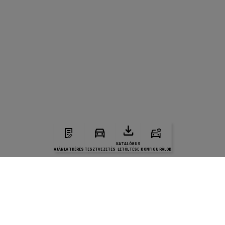
KATALÓGUS
AJÁNLATKÉRÉS
TESZTVEZETÉS
LETÖLTÉSE
KONFIGURÁLOK