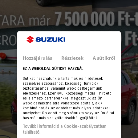
Hozzájárulás
Részletek
A sütikről
EZ A WEBOLDAL SÜTIKET HASZNÁL
Sütiket használunk a tartalmak és hirdetések
személyre szabásához, közösségi funkciók
biztosításához, valamint weboldalforgalmunk
elemzéséhez. Ezenkívül közösségi média-, hirdető-
és elemező partnereinkkel megosztjuk az Ön
weboldalhasználatra vonatkozó adatait, akik
kombinálhatják az adatokat más olyan adatokkal,
amelyeket Ön adott meg számukra vagy az Ön által
használt más szolgáltatásokból gyűjtöttek.
További információ a Cookie-szabályzatban
található.