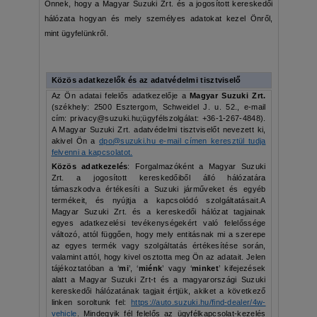
Önnek, hogy a Magyar Suzuki Zrt. és a jogosított kereskedői
hálózata hogyan és mely személyes adatokat kezel Önről,
mint ügyfelünkről.
Közös adatkezelők és az adatvédelmi tisztviselő
Az Ön adatai felelős adatkezelője a
Magyar Suzuki Zrt.
(székhely: 2500 Esztergom, Schweidel J. u. 52., e-mail
cím: privacy@suzuki.hu;ügyfélszolgálat: +36-1-267-4848).
A Magyar Suzuki Zrt. adatvédelmi tisztviselőt nevezett ki,
akivel Ön a
dpo@suzuki.hu
e-mail címen keresztül tudja
felvenni a kapcsolatot.
Közös adatkezelés
: Forgalmazóként a Magyar Suzuki
Zrt. a jogosított kereskedőiből álló hálózatára
támaszkodva értékesíti a Suzuki járműveket és egyéb
termékeit, és nyújtja a kapcsolódó szolgáltatásait.A
Magyar Suzuki Zrt. és a kereskedői hálózat tagjainak
egyes adatkezelési tevékenységekért való felelőssége
változó, attól függően, hogy mely entitásnak mi a szerepe
az egyes termék vagy szolgáltatás értékesítése során,
valamint attól, hogy kivel osztotta meg Ön az adatait. Jelen
tájékoztatóban a ‘
mi
’, ‘
miénk
’ vagy ‘
minket
’ kifejezések
alatt a Magyar Suzuki Zrt-t és a magyarországi Suzuki
kereskedői hálózatának tagjait értjük, akiket a következő
linken soroltunk fel:
https://auto.suzuki.hu/find-dealer/4w-
vehicle
. Mindegyik fél felelős az ügyfélkapcsolat-kezelés