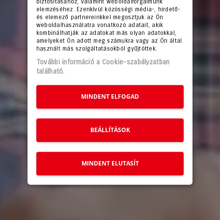
biztosításához, valamint weboldalforgalmunk
elemzéséhez. Ezenkívül közösségi média-, hirdető-
és elemező partnereinkkel megosztjuk az Ön
weboldalhasználatra vonatkozó adatait, akik
kombinálhatják az adatokat más olyan adatokkal,
amelyeket Ön adott meg számukra vagy az Ön által
használt más szolgáltatásokból gyűjtöttek.
További információ a Cookie-szabályzatban
található.
MINDENT ELFOGAD
BEÁLLÍTÁSOK
MINDENT ELUTASÍT