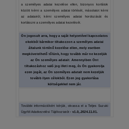
a személyes adatai kezelése ellen, bizonyos korlátok
között kérni a személyes adatai törlését, másolatot kérni
az adatairól, kérni személyes adatai hordozását és
korlátozni a személyes adatai kezelését.
Ön jogosult arra, hogy a saját helyzetével kapcsolatos
okokból bármikor tiltakozzon a személyes adatai
általunk történő kezelése ellen, mely esetben
megkövetelhető tőlünk, hogy tovább már ne kezeljük
az Ön személyes adatait
.
Amennyiben Önt
tiltakozáshoz való jog illeti meg, és Ön gyakorolja
ezen jogát, az Ön személyes adatait nem kezeljük
tovább ilyen célokból. Ezen jog gyakorlása
költségekkel nem jár.
További információkért kérjük, olvassa el a Teljes Suzuki
Ügyfél Adatkezelési Tájékoztatót
-
v1.0,.2024.11.01.