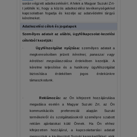
során végzett adatkezelésért. A felek a Magyar Suzuki Zrt-
t jelölték ki, hogy a közös adatkezelési tevékenységekkel
kapcsolatban fogadja és kezelje az adatvédelmi tárgyú
kérelmeket.
Adatkezelési célok és jogalapok
Személyes adatait az alábbi, ügyfélkapcsolat-kezelési
célokból kezeljük:
·
Ügyfélszolgálat nyújtása:
személyes adatait a
megkeresésében jelzett
kérelmei, panaszai vagy
kérdései megválaszolása
érdekében kezeljük. A
kérelme teljesítése és a hatékony ügyfélszolgálat
biztosítása érdekében jogos érdekünkre
támaszkodunk.
·
Reklámozás:
az Ön kifejezett hozzájárulása
megadása esetén a Magyar Suzuki Zrt. az Ön
kommunikációs preferenciái alapján Suzuki
termékekről és szolgáltatásokról személyre szabott
reklám ajánlatokat küld Önnek. Ha Ön ehhez
kifejezetten hozzájárul, a kapcsolattartási adatait
megosztjuk a kiválasztott Suzuki kereskedőkkel, akik