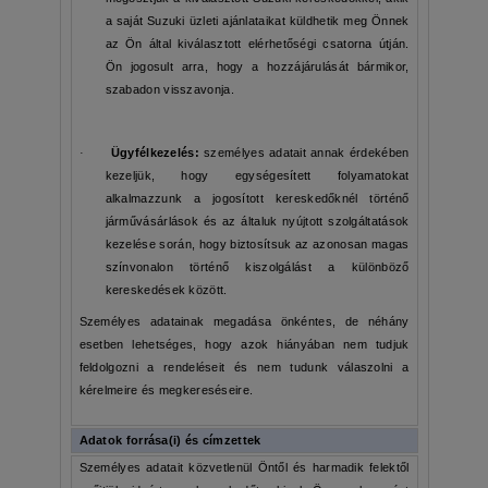
a saját Suzuki üzleti ajánlataikat küldhetik meg Önnek
az Ön által kiválasztott elérhetőségi csatorna útján.
Ön jogosult arra, hogy a hozzájárulását bármikor,
szabadon visszavonja.
·
Ügyfélkezelés:
személyes adatait annak érdekében
kezeljük, hogy egységesített folyamatokat
alkalmazzunk a jogosított kereskedőknél történő
járművásárlások és az általuk nyújtott szolgáltatások
kezelése során, hogy biztosítsuk az azonosan magas
színvonalon történő kiszolgálást a különböző
kereskedések között.
Személyes adatainak megadása önkéntes, de néhány
esetben lehetséges, hogy azok hiányában nem tudjuk
feldolgozni a rendeléseit és nem tudunk válaszolni a
kérelmeire és megkereséseire.
Adatok forrása(i) és címzettek
Személyes adatait közvetlenül Öntől és harmadik felektől