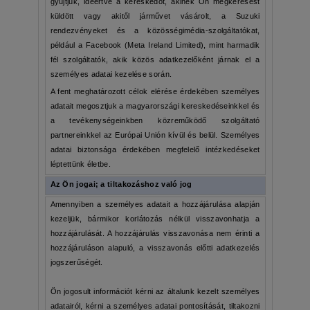
gyűjtjük, ideértve a kereskedőt, akinek Ön megkeresést
küldött vagy akitől járművet vásárolt, a Suzuki
rendezvényeket és a közösségimédia-szolgáltatókat,
például a Facebook (Meta Ireland Limited), mint harmadik
fél szolgáltatók, akik közös adatkezelőként járnak el a
személyes adatai kezelése során.
A fent meghatározott célok elérése érdekében személyes
adatait megosztjuk a magyarországi kereskedéseinkkel és
a tevékenységeinkben közreműködő szolgáltató
partnereinkkel az Európai Unión kívül és belül. Személyes
adatai biztonsága érdekében megfelelő intézkedéseket
léptettünk életbe.
Az Ön jogai; a tiltakozáshoz való jog
Amennyiben a személyes adatait a hozzájárulása alapján
kezeljük, bármikor korlátozás nélkül visszavonhatja a
hozzájárulását. A hozzájárulás visszavonása nem érinti a
hozzájáruláson alapuló, a visszavonás előtti adatkezelés
jogszerűségét.
Ön jogosult információt kérni az általunk kezelt személyes
adatairól, kérni a személyes adatai pontosítását, tiltakozni