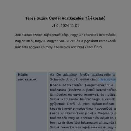
Teljes Suzuki Ügyfél Adatkezelési Tájékoztató
v1.0, 2024.11.01
Jelen adatkezelési tájékoztató célja, hogy Ön részletes információt
kapjon arról, hogy a Magyar Suzuki Zrt. és a jogosított kereskedői
hálózata hogyan és mely személyes adatokat kezel Önről.
Közös
Az Ön adatainak felelős adatkezelője a
Magyar 
adatkezelők
Schweidel J. u. 52., e-mail cím:
privacy@suzuki.hu
; 
Közös adatkezelés:
Forgalmazóként a Magyar Suzu
hálózatára (ideértve a jármű kereskedőket és szer
járműveket és egyéb termékeit, és nyújtja a szolgál
Suzuki kereskedői hálózat tagjai a velünk folytatot
gyűjtenek Önről. A jelen tájékoztatóban meghatáro
kezelési tevékenységekhez kapcsolódó adatkezel
közös adatkezelőként jár el a Magyar Suzuki Zrt. é
határozzák meg az adatkezelés céljait és eszközeit
fenn az értékesítési folyamatokra használt IT rendsze
Suzuki vásárlók kiszolgálására és az ügyfélkapcsola