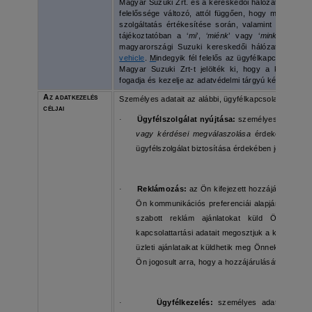
Magyar Suzuki Zrt. és a kereskedői hálózat tagjaina
felelőssége változó, attól függően, hogy mely ent
szolgáltatás értékesítése során, valamint attól, ho
tájékoztatóban a ‘
mi
’, ‘
miénk
’ vagy ‘
minket
’ kifej
magyarországi Suzuki kereskedői hálózat tagjait 
vehicle
.
M
indegyik fél felelős az ügyfélkapcsolat-kez
Magyar Suzuki Zrt-t jelölték ki, hogy a közös ad
fogadja és kezelje az adatvédelmi tárgyú kérelmeket.
Az adatkezelés
Személyes adatait az alábbi, ügyfélkapcsolat-kezelési
céljai
·
Ügyfélszolgálat nyújtása:
személyes adatait a
vagy kérdései megválaszolása
érdekében kezel
ügyfélszolgálat biztosítása érdekében jogos ér
·
Reklámozás:
az Ön kifejezett hozzájárulásána
Ön kommunikációs preferenciái alapján Suzuki t
szabott reklám ajánlatokat küld Önnek. H
kapcsolattartási adatait megosztjuk a kiválaszto
üzleti ajánlataikat küldhetik meg Önnek az Ön ált
Ön jogosult arra, hogy a hozzájárulását bármiko
·
Ügyfélkezelés:
személyes adatait annak