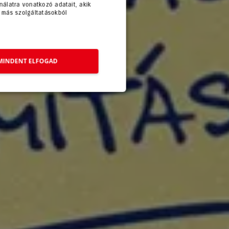
álatra vonatkozó adatait, akik
 más szolgáltatásokból
MINDENT ELFOGAD