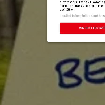
elemzéséhez. Ezenkívül közösségi
kombinálhatják az adatokat más 
gyűjtöttek.
További információ a Cookie-sz
MINDENT ELUTASÍ