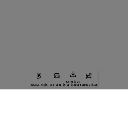
KATALÓGUS
AJÁNLATKÉRÉS
TESZTVEZETÉS
LETÖLTÉSE
KONFIGURÁLOK