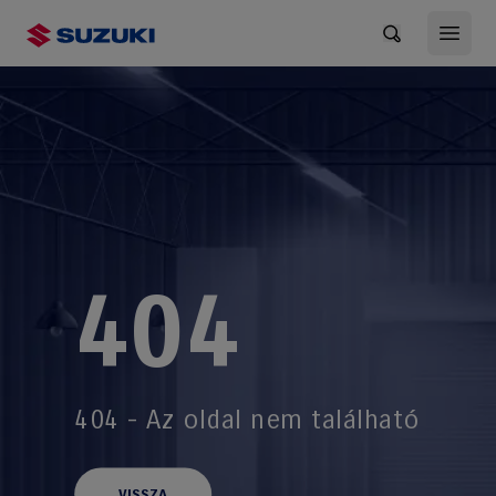
Értesítések 
Főold
404
404 - Az oldal nem található
VISSZA